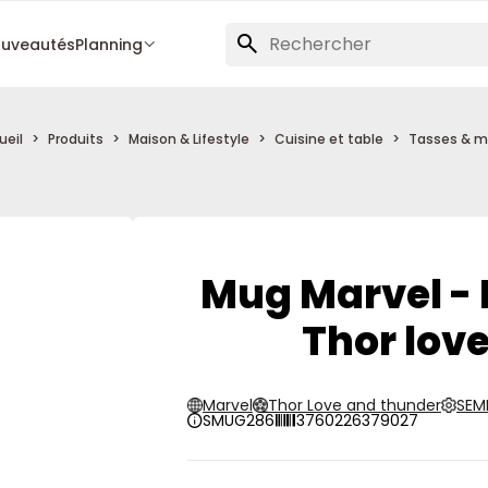
uveautés
Planning
ueil
Produits
Maison & Lifestyle
Cuisine et table
Tasses & 
Mug Marvel - B
Thor lov
Marvel
Thor Love and thunder
SEM
SMUG286
3760226379027