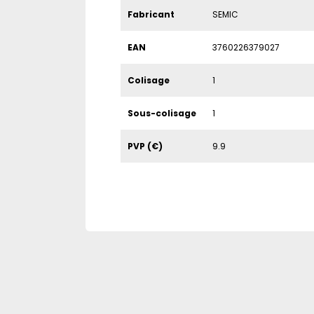
Fabricant
SEMIC
EAN
3760226379027
Colisage
1
Sous-colisage
1
PVP (€)
9.9