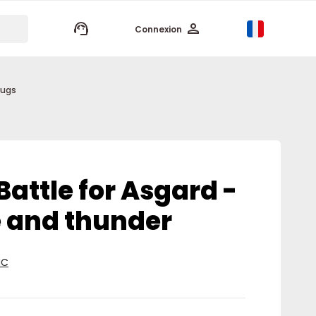
keyboard_arrow_up
Connexion
mugs
attle for Asgard -
e and thunder
IC