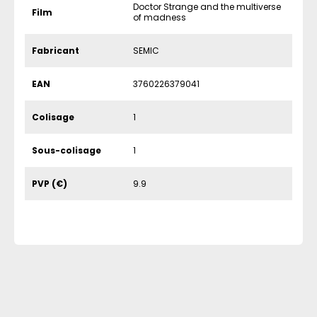
Doctor Strange and the multiverse
Film
of madness
Fabricant
SEMIC
EAN
3760226379041
Colisage
1
Sous-colisage
1
PVP (€)
9.9