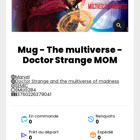
Mug - The multiverse -
Doctor Strange MOM
Marvel
Doctor Strange and the multiverse of madness
SEMIC
SMUG284
3760226379041
En commande
Reliquats
0
0
Prêt au départ
Expédié
0
0