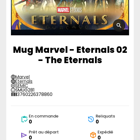
Mug Marvel - Eternals 02
- The Eternals
Marvel
Eternals
SEMIC
SMUG281
3760226378860
En commande
Reliquats
0
0
Prêt au départ
Expédié
0
0