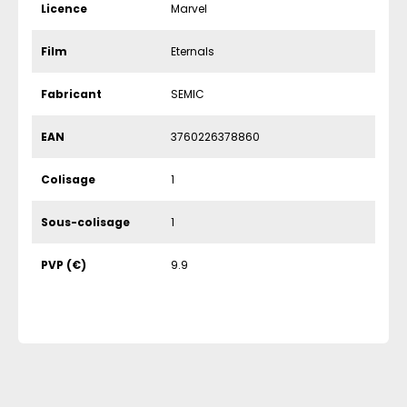
Licence
Marvel
Film
Eternals
Fabricant
SEMIC
EAN
3760226378860
Colisage
1
Sous-colisage
1
PVP (€)
9.9