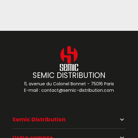
SEMIC DISTRIBUTION
11, avenue du Colonel Bonnet - 75016 Paris
E-mail :
contact@semic-distribution.com
Semic Distribution
keyboard_arrow_down
Votre compte
keyboard_arrow_down