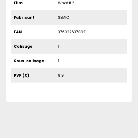
Film
What if ?
Fabricant
SEMIC
EAN
3760226378921
Colisage
1
Sous-colisage
1
PVP (€)
9.9