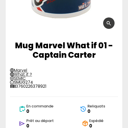
Mug Marvel What if 01 -
Captain Carter
Marvel
What if ?
SEMIC
SMUG274
3760226378921
En commande
Reliquats
0
0
Prêt au départ
Expédié
0
0