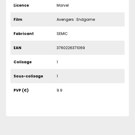
Licence
Marvel
Film
Avengers : Endgame
Fabricant
SEMIC
EAN
3760226371069
Colisage
1
Sous-colisage
1
PVP (€)
9.9