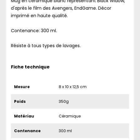
Mug en céramique blanc représentant Black Widow,
d'après le film des Avengers, EndGame. Décor
imprimé en haute qualité.
Contenance: 300 ml.
Résiste à tous types de lavages.
Fiche technique
Mesure
8 x 10 x 12,5 cm
Poids
350g
Matériau
Céramique
Contenance
300 ml