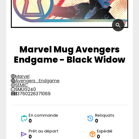
Marvel Mug Avengers
Endgame - Black Widow
Marvel
Avengers : Endgame
SEMIC
SMUG240
3760226371069
En commande
Reliquats
0
0
Prêt au départ
Expédié
0
0