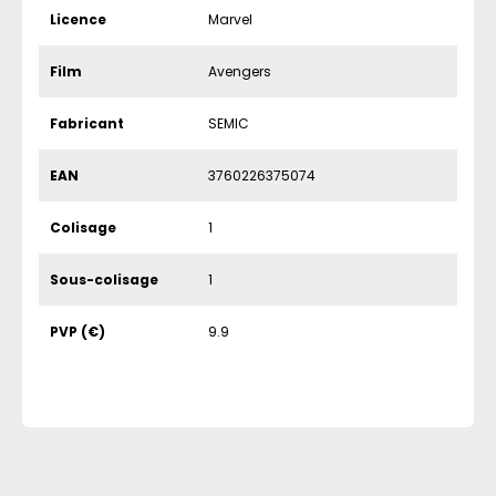
Licence
Marvel
Film
Avengers
Fabricant
SEMIC
EAN
3760226375074
Colisage
1
Sous-colisage
1
PVP (€)
9.9