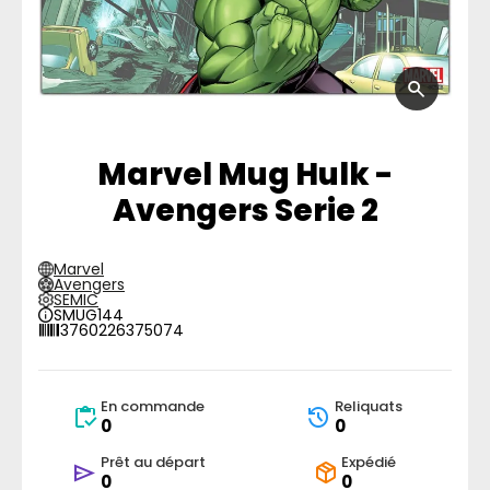
Marvel Mug Hulk -
Avengers Serie 2
Marvel
Avengers
SEMIC
SMUG144
3760226375074
En commande
Reliquats
0
0
Prêt au départ
Expédié
0
0