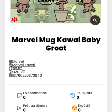
Marvel Mug Kawai Baby
Groot
Marvel
Marvel Kawaii
SEMIC
SMUG111
3760226373940
En commande
Reliquats
0
0
Prêt au départ
Expédié
0
0