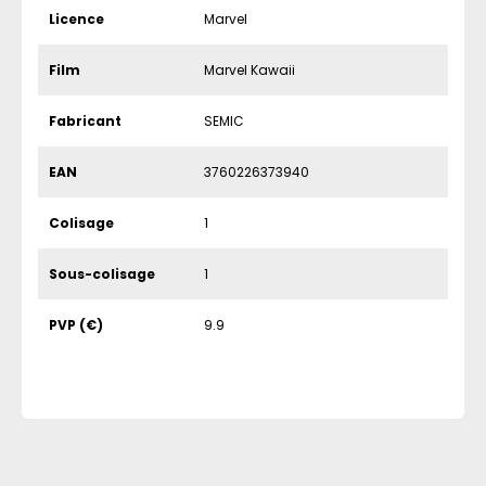
Licence
Marvel
Film
Marvel Kawaii
Fabricant
SEMIC
EAN
3760226373940
Colisage
1
Sous-colisage
1
PVP (€)
9.9