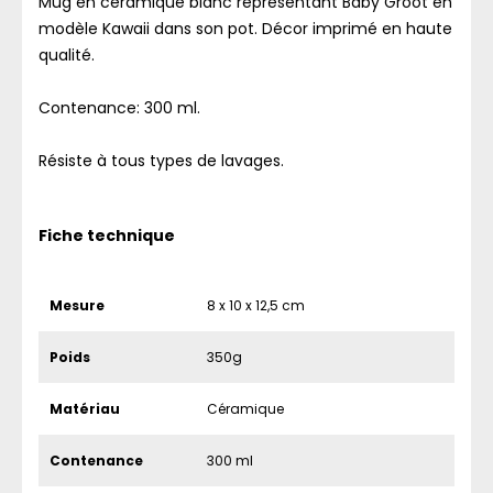
Mug en céramique blanc représentant Baby Groot en
modèle Kawaii dans son pot. Décor imprimé en haute
qualité.
Contenance: 300 ml.
Résiste à tous types de lavages.
Fiche technique
Mesure
8 x 10 x 12,5 cm
Poids
350g
Matériau
Céramique
Contenance
300 ml