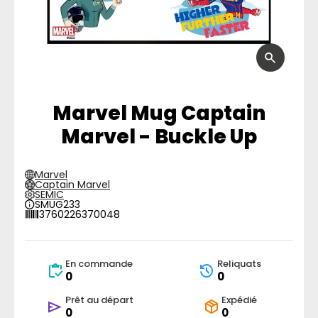
Marvel Mug Captain
Marvel - Buckle Up
Marvel
Captain Marvel
SEMIC
SMUG233
3760226370048
En commande
Reliquats
0
0
Prêt au départ
Expédié
0
0