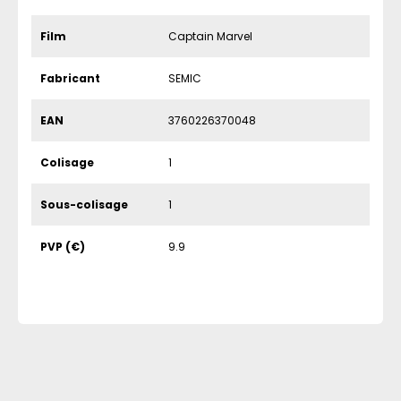
Film
Captain Marvel
Fabricant
SEMIC
EAN
3760226370048
Colisage
1
Sous-colisage
1
PVP (€)
9.9