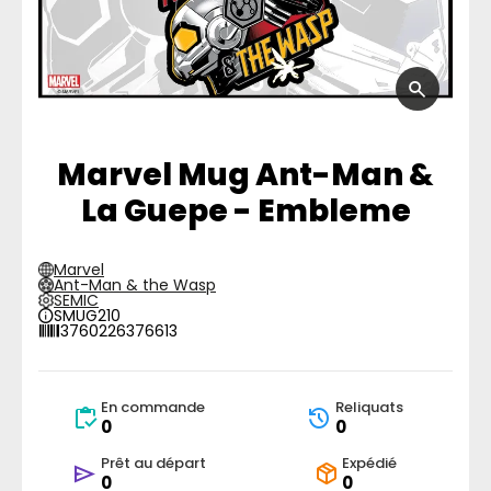
Marvel Mug Ant-Man &
La Guepe - Embleme
Marvel
Ant-Man & the Wasp
SEMIC
SMUG210
3760226376613
En commande
Reliquats
0
0
Prêt au départ
Expédié
0
0