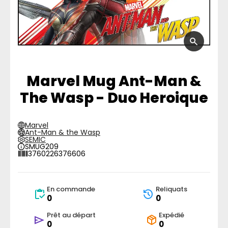
Marvel Mug Ant-Man &
The Wasp - Duo Heroique
Marvel
Ant-Man & the Wasp
SEMIC
SMUG209
3760226376606
En commande
Reliquats
0
0
Prêt au départ
Expédié
0
0