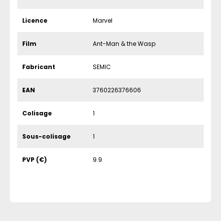
Licence
Marvel
Film
Ant-Man & the Wasp
Fabricant
SEMIC
EAN
3760226376606
Colisage
1
Sous-colisage
1
PVP (€)
9.9