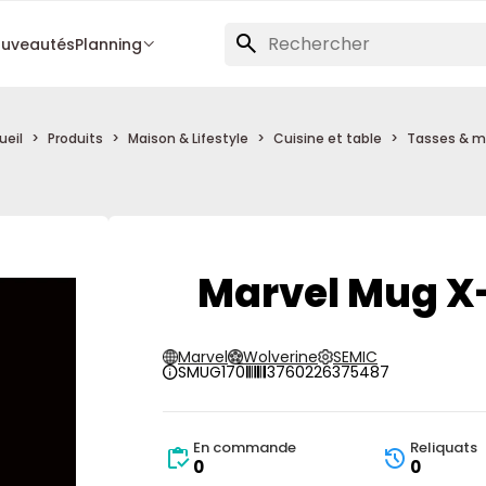
uveautés
Planning
ueil
Produits
Maison & Lifestyle
Cuisine et table
Tasses & 
Marvel Mug X
Marvel
Wolverine
SEMIC
SMUG170
3760226375487
En commande
Reliquats
0
0