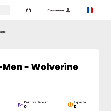
keyboard_arrow_up
Connexion
mugs
-Men - Wolverine
Prêt au départ
Expédié
0
0