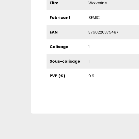
Film
Wolverine
Fabricant
SEMIC
EAN
3760226375487
Colisage
1
Sous-colisage
1
PVP (€)
9.9