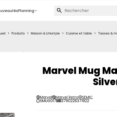
uveautés
Planning
ueil
Produits
Maison & Lifestyle
Cuisine et table
Tasses & 
Marvel Mug Marv
Silve
Marvel
Marvel Retro
SEMIC
SMUG017
3760226371922