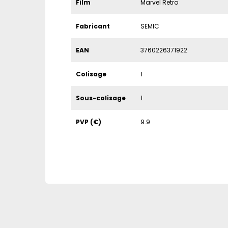
Film
Marvel Retro
Fabricant
SEMIC
EAN
3760226371922
Colisage
1
Sous-colisage
1
PVP (€)
9.9