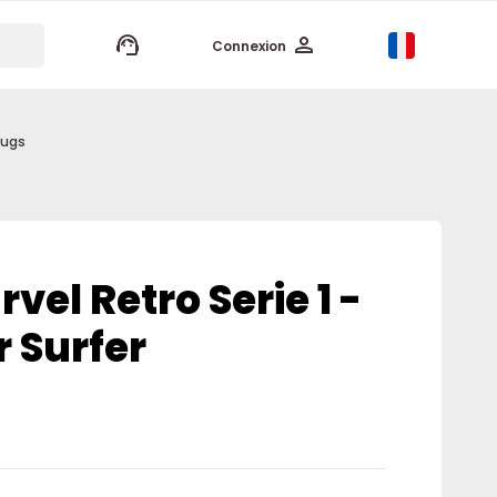
keyboard_arrow_up
Connexion
mugs
el Retro Serie 1 -
r Surfer