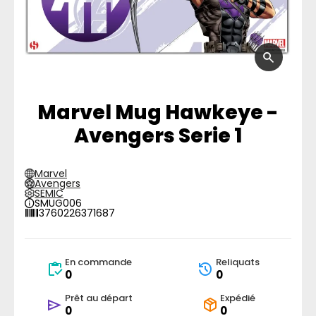
Marvel Mug Hawkeye -
Avengers Serie 1
Marvel
Avengers
SEMIC
SMUG006
3760226371687
En commande
Reliquats
0
0
Prêt au départ
Expédié
0
0