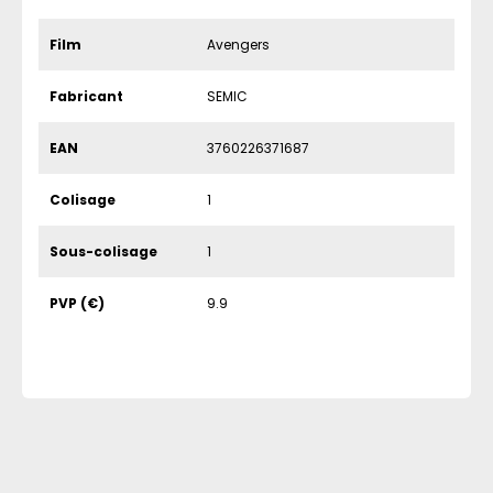
Film
Avengers
Fabricant
SEMIC
EAN
3760226371687
Colisage
1
Sous-colisage
1
PVP (€)
9.9