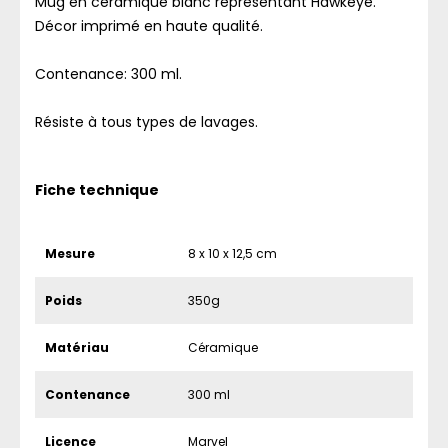
Mug en céramique blanc représentant Hawkeye.
Décor imprimé en haute qualité.
Contenance: 300 ml.
Résiste à tous types de lavages.
Fiche technique
Mesure
8 x 10 x 12,5 cm
Poids
350g
Matériau
Céramique
Contenance
300 ml
Licence
Marvel