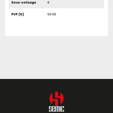
Sous-colisage
6
PVP (€)
59.95