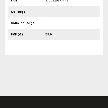
EAN
3760226377443
Colisage
1
Sous-colisage
1
PVP (€)
59.9