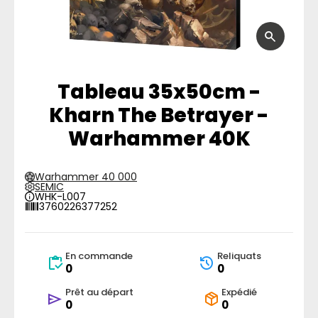
Tableau 35x50cm -
Kharn The Betrayer -
Warhammer 40K
Warhammer 40 000
SEMIC
WHK-L007
3760226377252
En commande
Reliquats
0
0
Prêt au départ
Expédié
0
0