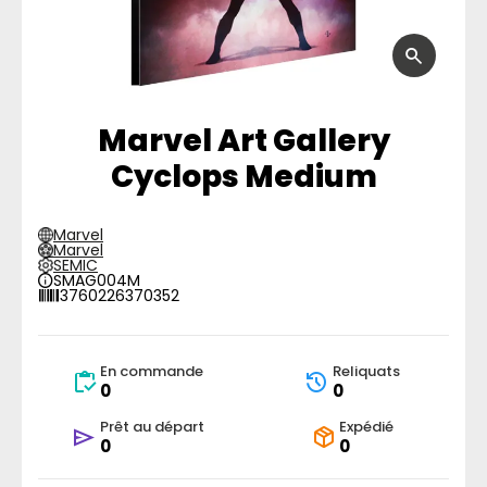
Marvel Art Gallery
Cyclops Medium
Marvel
Marvel
SEMIC
SMAG004M
3760226370352
En commande
Reliquats
0
0
Prêt au départ
Expédié
0
0