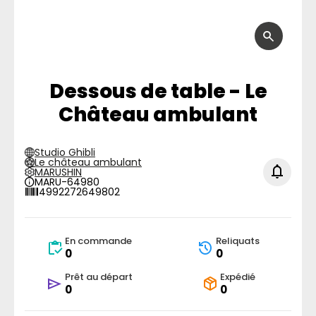
Dessous de table - Le
Château ambulant
Studio Ghibli
Le château ambulant
MARUSHIN
MARU-64980
4992272649802
En commande
Reliquats
0
0
Prêt au départ
Expédié
0
0