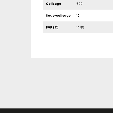
Colisage
500
Sous-colisage
10
PVP (€)
14.95