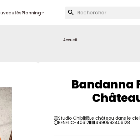
uveautés
Planning
Accueil
Bandanna Fa
Château 
Studio Ghibli
Le château dans le ciel
BENELIC-40612
4990593406128