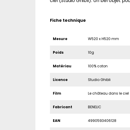
ciel (Studio Ghibli). Un bel objet pour
Fiche technique
Mesure
W520 x H520 mm
Poids
10g
Matériau
100% coton
Licence
Studio Ghibli
Film
Le château dans le ciel
Fabricant
BENELIC
EAN
4990593406128