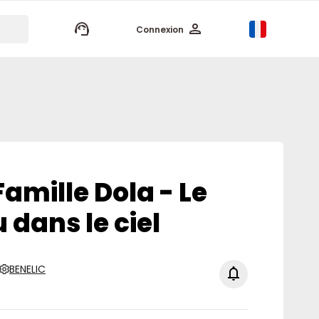
keyboard_arrow_up
Connexion
mille Dola - Le
dans le ciel
BENELIC